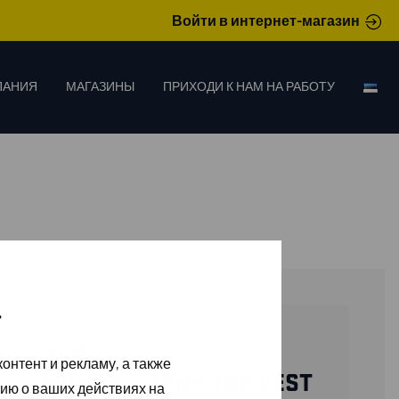
Войти в интернет-магазин
ПАНИЯ
МАГАЗИНЫ
ПРИХОДИ К НАМ НА РАБОТУ
»
35121029
онтент и рекламу, а также
WOMEN’S TANK TOP VEST
ию о ваших действиях на