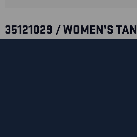
35121029 / WOMEN’S TA
VEST
A staple garment with a women’s fit that’s useful in all situa
in a men’s model 3511.
СЕРТИФИКАЦИЯ
MATERIALS AND WASHING INSTRUCTIONS
ФУНКЦИОНАЛЬНЫЕ ВОЗМОЖНОСТИ