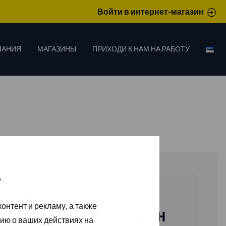
Войти в интернет-магазин
ПАНИЯ
МАГАЗИНЫ
ПРИХОДИ К НАМ НА РАБОТУ
»
35241030
онтент и рекламу, а также
WOMEN’S T-SHIRT WITH
ию о ваших действиях на