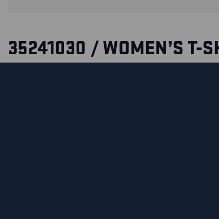
35241030 / WOMEN’S T-S
WITH HI-VIS
Cotton T-shirt with yellow hi-vis sections for good visibility. 
where reflectors on workwear are not allowed.
Also available in a men’s model 3523.
СЕРТИФИКАЦИЯ
MATERIALS AND WASHING INSTRUCTIONS