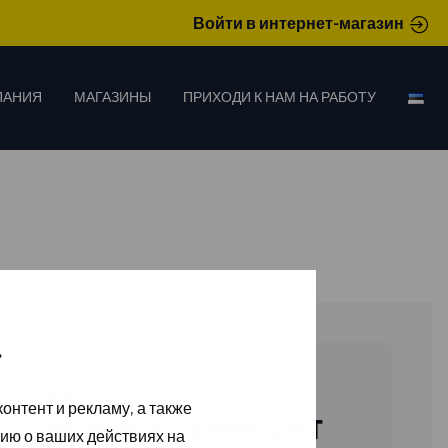
Войти в интернет-магазин
ПАНИЯ
МАГАЗИНЫ
ПРИХОДИ К НАМ НА РАБОТУ
»
94091042
онтент и рекламу, а также
WOMEN’S T-SHIRT GRIT
ию о ваших действиях на