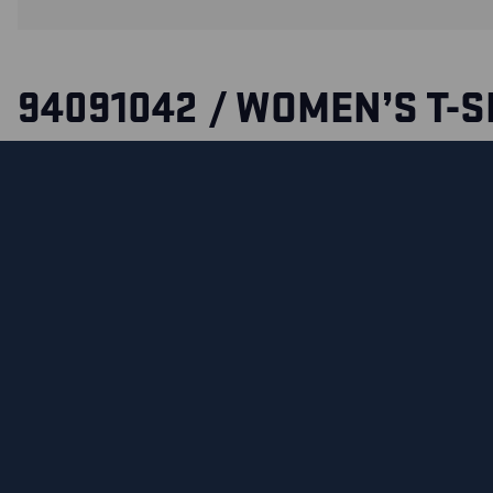
94091042 / WOMEN’S T-S
GRIT AND GRIND
Women’s fit T-shirt in 100% cotton that helps you grit your 
finish the job in style. Also available in a men’s model 9421.
MATERIALS AND WASHING INSTRUCTIONS
ФУНКЦИОНАЛЬНЫЕ ВОЗМОЖНОСТИ