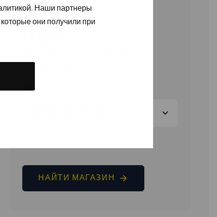
AND GRIND
налитикой. Наши партнеры
 которые они получили при
14,30
€
(без налога на добавленную
стоимость)
ЦВЕТ
ТАБЛИЦА РАЗМЕРОВ
НАЙТИ МАГАЗИН