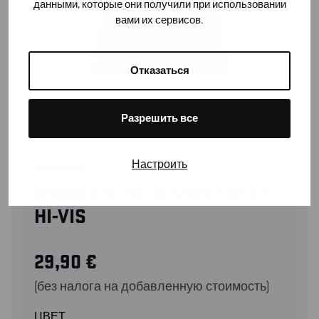
данными, которые они получили при использовании
вами их сервисов.
Отказаться
Разрешить все
Настроить
35291050
WOMEN’S POLO SHIRT WITH
HI-VIS
29,90
€
(без налога на добавленную стоимость)
ЦВЕТ