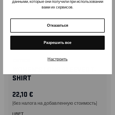
данными, которые они получили при использовании
вами их сервисов.
Отказаться
Разрешить все
Настроить
33011032
WOMEN’S LONG SLEEVED T-
SHIRT
22,10
€
(без налога на добавленную стоимость)
ЦВЕТ