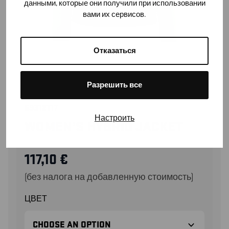
данными, которые они получили при использовании
вами их сервисов.
Отказаться
Разрешить все
59312117
Настроить
WOMEN’S HYBRID JACKET
117,10
€
(без налога на добавленную стоимость)
ЦВЕТ