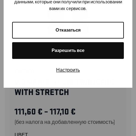
данными, которые они получили при использовании
вами их сервисов.
Отказаться
Разрешить все
Настроить
71631811
WOMEN’S HI-VIS TROUSERS
WITH STRETCH
111,60
€
–
117,10
€
(без налога на добавленную стоимость)
ЦВЕТ