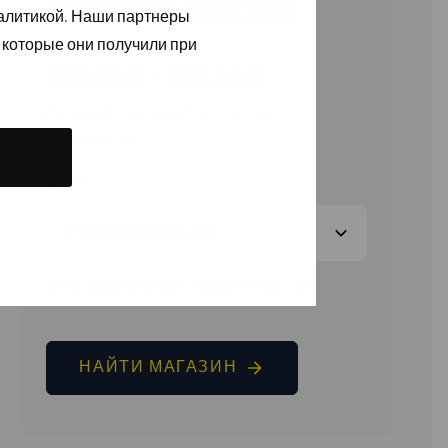
TROUSERS STRETCH
налитикой. Наши партнеры
 которые они получили при
169,00
€
–
172,90
€
(без налога на добавленную
стоимость)
ЦВЕТ
ТАБЛИЦА РАЗМЕРОВ
НАЙТИ МАГАЗИН