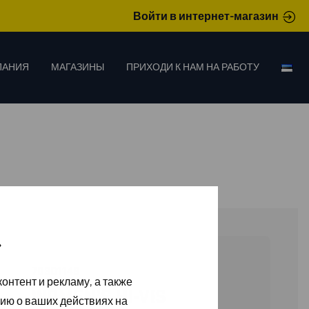
Войти в интернет-магазин
ПАНИЯ
МАГАЗИНЫ
ПРИХОДИ К НАМ НА РАБОТУ
»
70301149
онтент и рекламу, а также
WOMEN’S HI-VIS
ию о ваших действиях на