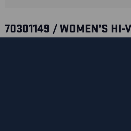
70301149 / WOMEN’S HI-V
TROUSERS STRETCH
Durable hi-vis trousers in two-way stretch/CORDURA® deni
and tapered legs, ideal for jobs that require function and g
trousers have stretch panels in the crotch and calves for 
and good comfort.
The top-fed knee pad pockets are reinforced with CORDURA
stretch panels above the knee for a better ergonomic fit. Al
men’s model 1130.