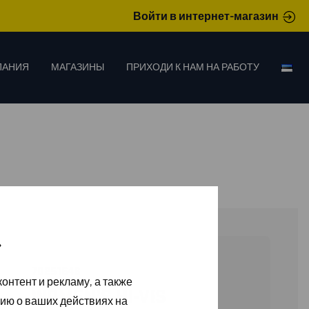
Войти в интернет-магазин
ПАНИЯ
МАГАЗИНЫ
ПРИХОДИ К НАМ НА РАБОТУ
»
70251648
онтент и рекламу, а также
WOMEN’S HI-VIS
ию о ваших действиях на