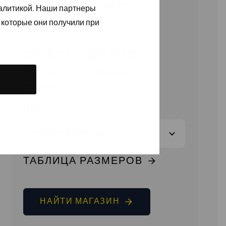
TROUSERS 4-WAY
налитикой. Наши партнеры
STRETCH
 которые они получили при
165,90
€
–
169,90
€
(без налога на добавленную
стоимость)
ЦВЕТ
ТАБЛИЦА РАЗМЕРОВ
НАЙТИ МАГАЗИН