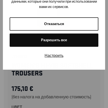
данными, которые они получили при использовании
вами их сервисов.
Отказаться
Разрешить все
Настроить
71142513
WOMEN’S HI-VIS SOFTSHELL
TROUSERS
175,10
€
(без налога на добавленную стоимость)
ЦВЕТ