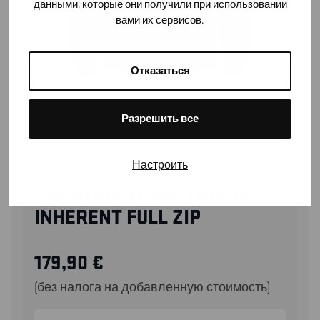
данными, которые они получили при использовании
вами их сервисов.
Отказаться
Разрешить все
Настроить
34611745
SWEATSHIRT MULTINORM
INHERENT FULL ZIP
179,90
€
(без налога на добавленную стоимость)