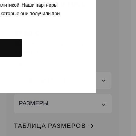
STRETCH AND TOOL
налитикой. Наши партнеры
POCKETS
 которые они получили при
87,50
€
(без налога на добавленную
стоимость)
ЦВЕТ
РАЗМЕРЫ
ТАБЛИЦА РАЗМЕРОВ