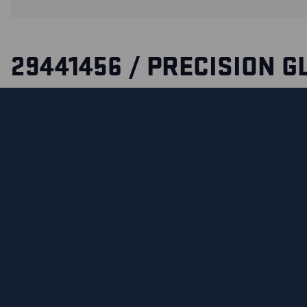
29441456 / PRECISION G
A thin and flexible allround glove with touchscreen function.
provides good grip and durability, and the seamless liner is
polyamide/elastane.
This model is a good choice in various work environments w
required.
СЕРТИФИКАЦИЯ
ФУНКЦИОНАЛЬНЫЕ ВОЗМОЖНОСТИ