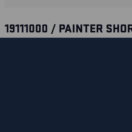
19111000 / PAINTER SHO
WITH STRETCH
Modern and comfortable painter shorts based on Blåkläder’
1910. The shorts have tool pockets and stretch panels in ca
places for increased mobility and comfort.
The high proportion of cotton means that the fabric has hi
shorts have several functional pockets and a specially rein
putty knife.
СЕРТИФИКАЦИЯ