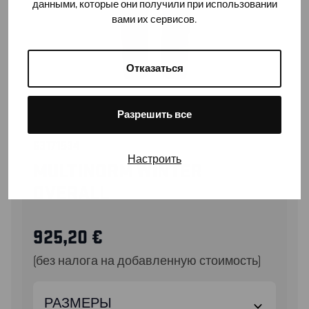
данными, которые они получили при использовании
вами их сервисов.
Отказаться
Разрешить все
63171534
Настроить
MULTINORM WINTER
OVERALL
925,20
€
(без налога на добавленную стоимость)
РАЗМЕРЫ