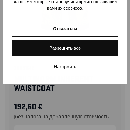
данными, которые они получили при использовании
вами их сервисов.
Отказаться
Разрешить все
Настроить
30891512
MULTINORM INHERENT
WAISTCOAT
192,60
€
(без налога на добавленную стоимость)