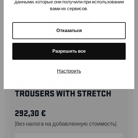
данными, которые они получили при использовании
вами их сервисов.
Отказаться
Разрешить все
Настроить
15871512
MULTINORM INHERENT
TROUSERS WITH STRETCH
292,30
€
(без налога на добавленную стоимость)