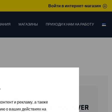
Войти в интернет-магазин
ПАНИЯ
МАГАЗИНЫ
ПРИХОДИ К НАМ НА РАБОТУ
»
35901073
онтент и рекламу, а также
KNITTED WOOL PULLOVER
ию о ваших действиях на