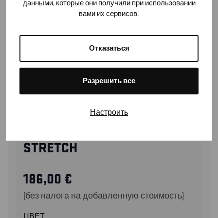
данными, которые они получили при использовании
вами их сервисов.
Отказаться
Разрешить все
Настроить
11971642
HI-VIS TROUSERS 4-WAY
STRETCH
186,00
€
(без налога на добавленную стоимость)
ЦВЕТ