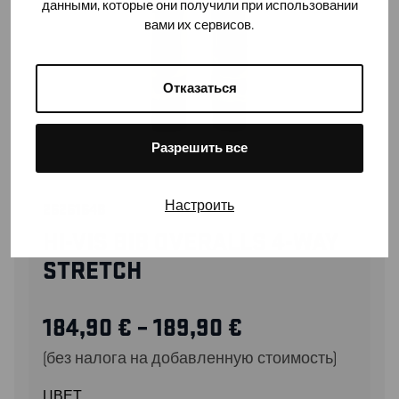
данными, которые они получили при использовании
вами их сервисов.
Отказаться
Разрешить все
Настроить
26261648
HI-VIS BIB OVERALLS 4-WAY
STRETCH
184,90
€
–
189,90
€
(без налога на добавленную стоимость)
ЦВЕТ