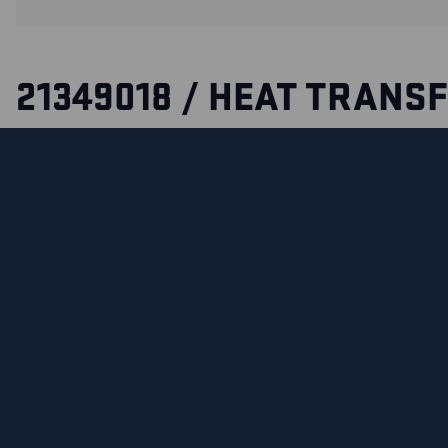
21349018 / HEAT TRANS
REINFORCEMENT
We have developed a heat transfer reinforcement especially
kneeling position, such as concrete workers, plumbers, floo
The reinforcement is applied on trousers or other garment
to a lot of wear and thus prolongs the lifespan of them. Ma
your knees or other parts of your body with this excellent 
reinforcement is waterproof.
ФУНКЦИОНАЛЬНЫЕ ВОЗМОЖНОСТИ