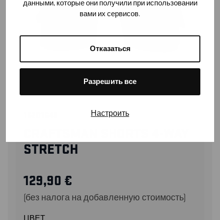
данными, которые они получили при использовании
вами их сервисов.
Отказаться
Разрешить все
Настроить
15201645
CRAFTSMAN SHORTS 4-WAY
STRETCH
129,90
€
(без налога на добавленную стоимость)
ЦВЕТ