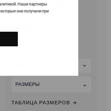
TROUSERS 4-WAY
налитикой. Наши партнеры
STRETCH
 которые они получили при
133,50
€
(без налога на добавленную
стоимость)
ЦВЕТ
РАЗМЕРЫ
ТАБЛИЦА РАЗМЕРОВ