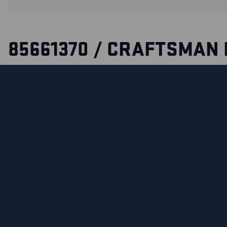
85661370 / CRAFTSMAN 
The kilt has undergone centuries of testing, through the rig
and battles between clans. Different workwear for those a 
adventurous.
СЕРТИФИКАЦИЯ
MATERIALS AND WASHING INSTRUCTIONS
ФУНКЦИОНАЛЬНЫЕ ВОЗМОЖНОСТИ