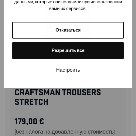
данными, которые они получили при использовании
вами их сервисов.
Отказаться
Разрешить все
Настроить
19801141
BLÅKLÄDER TOOLRIG™
CRAFTSMAN TROUSERS
STRETCH
179,00
€
(без налога на добавленную стоимость)