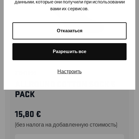
данными, которые они получили при использовании
вами их сервисов.
Отказаться
Разрешить все
Настроить
21941099
ALLROUND COTTON SOCK 5
PACK
15,80
€
(без налога на добавленную стоимость)