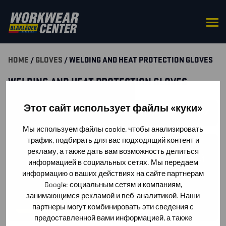
HOME
/
GLOVES
/ WELDING AND HEAT PROTECTION GLOVES
WELDING AND HEAT PROTECTION GLOVES
Этот сайт использует файлы «куки»
SUODATA TUOTTEITA
Мы используем файлы cookie, чтобы анализировать
трафик, подбирать для вас подходящий контент и
У ВАС ЕСТЬ ВОПРОСЫ О ПРОДУКЦИИ?
рекламу, а также дать вам возможность делиться
НАПИШИТЕ НАМ, И МЫ ОТВЕТИМ ПРИ ПЕРВОЙ
информацией в социальных сетях. Мы передаем
ВОЗМОЖНОСТИ!
информацию о ваших действиях на сайте партнерам
Google: социальным сетям и компаниям,
занимающимся рекламой и веб-аналитикой. Наши
СВЯЖИТЕСЬ С НАМИ!
партнеры могут комбинировать эти сведения с
предоставленной вами информацией, а также