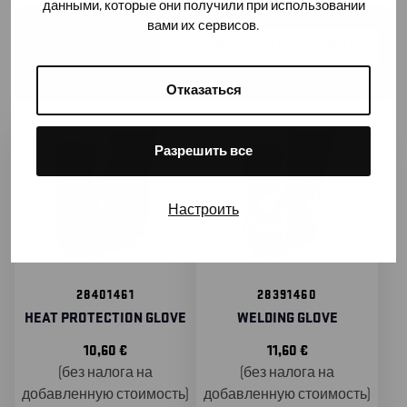
данными, которые они получили при использовании
вами их сервисов.
УПОРЯДОЧИТЬ
ПО
Отказаться
Разрешить все
Настроить
28401461
28391460
HEAT PROTECTION GLOVE
WELDING GLOVE
10,60
€
11,60
€
(без налога на
(без налога на
добавленную стоимость)
добавленную стоимость)